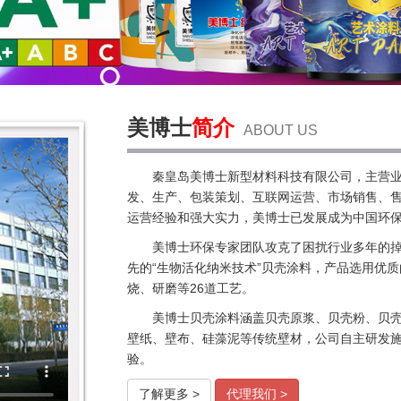
美博士
简介
ABOUT US
秦皇岛美博士新型材料科技有限公司，主营
发、生产、包装策划、互联网运营、市场销售、售
运营经验和强大实力，美博士已发展成为中国环
美博士环保专家团队攻克了困扰行业多年的
先的“生物活化纳米技术”贝壳涂料，产品选用优
烧、研磨等26道工艺。
美博士贝壳涂料涵盖贝壳原浆、贝壳粉、贝
壁纸、壁布、硅藻泥等传统壁材，公司自主研发施工
验。
了解更多 >
代理我们 >