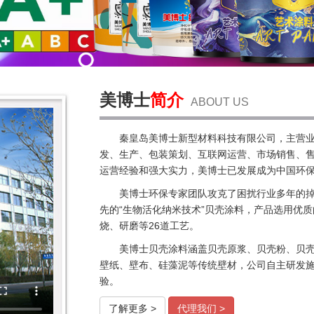
美博士
简介
ABOUT US
秦皇岛美博士新型材料科技有限公司，主营
发、生产、包装策划、互联网运营、市场销售、售
运营经验和强大实力，美博士已发展成为中国环
美博士环保专家团队攻克了困扰行业多年的
先的“生物活化纳米技术”贝壳涂料，产品选用优
烧、研磨等26道工艺。
美博士贝壳涂料涵盖贝壳原浆、贝壳粉、贝
壁纸、壁布、硅藻泥等传统壁材，公司自主研发施工
验。
了解更多 >
代理我们 >