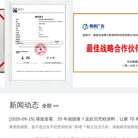
新闻动态
全部 >>
[2025-09-15] 墙面发霉、20 年就脱落？这款贝壳粉涂料，让家 7
家里的墙面，是不是总在不经意间给你 “添堵”？刚入住没几年，墙面就开始鼓