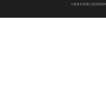
©秦皇岛美博士新型材料