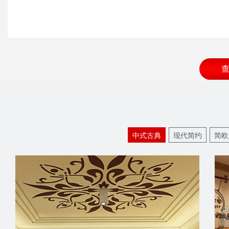
中式古典
现代简约
简欧