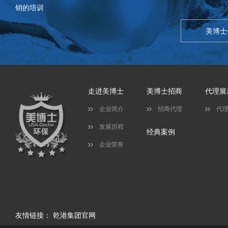
销的培训
美博士
走进美博士
美博士招商
代理展
企业简介
招商代理
代
发展历程
经典案例
企业荣誉
友情链接：
乾港集团官网